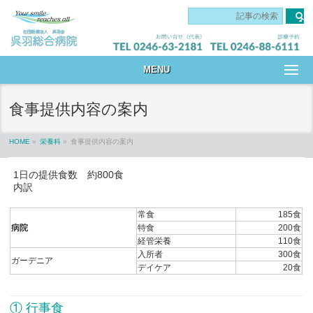
です
MENU
食事提供内容の案内
HOME
»
栄養科
»
食事提供内容の案内
1日の提供食数 約800食
内訳
常食
185食
病院
特食
200
食
経管栄養
110
食
入所者
300
食
ガーデニア
デイケア
20
食
① 行事食