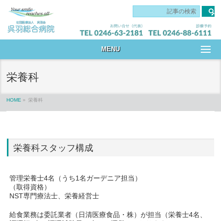
です
MENU
栄養科
HOME
»
栄養科
栄養科スタッフ構成
管理栄養士4名（うち1名ガーデニア担当）
（取得資格）
NST専門療法士、栄養経営士
給食業務は委託業者（日清医療食品・株）が担当（栄養士4名、