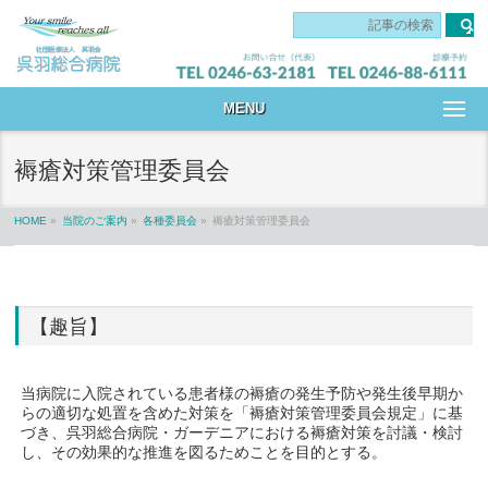
です
MENU
褥瘡対策管理委員会
HOME
»
当院のご案内
»
各種委員会
»
褥瘡対策管理委員会
【趣旨】
当病院に入院されている患者様の褥瘡の発生予防や発生後早期か
らの適切な処置を含めた対策を「褥瘡対策管理委員会規定」に基
づき、呉羽総合病院・ガーデニアにおける褥瘡対策を討議・検討
し、その効果的な推進を図るためことを目的とする。