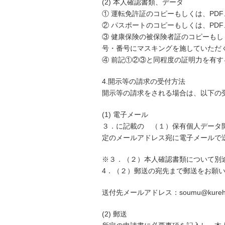
(2) 本人確認書類、データ
① 運転免許証のコピーもしくは、PD
② パスポートのコピーもしくは、PD
③ 健康保険の被保険者証のコピーもし
号・番号にマスキングを施していただ
④ 前記①②③と同程度の証明力を有す
4.開示等の請求の受付方法
開示等の請求をされる場合は、以下の
(1) 電子メール
３．に記載の （１）保有個人データ
定のメールアドレス宛に電子メールで
※３．（２）本人確認書類について別
4．（２）郵送の宛先まで郵送をお願
送付先メールアドレス：soumu@kureha-
(2) 郵送