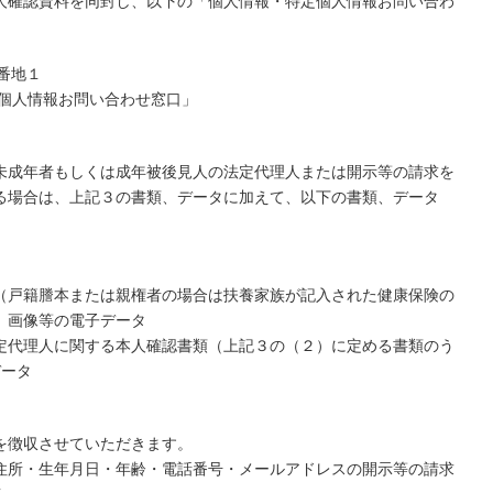
人確認資料を同封し、以下の「個人情報・特定個人情報お問い合わ
1番地１
定個人情報お問い合わせ窓口」
未成年者もしくは成年被後見人の法定代理人または開示等の請求を
る場合は、上記３の書類、データに加えて、以下の書類、データ
（戸籍謄本または親権者の場合は扶養家族が記入された健康保険の
、画像等の電子データ
定代理人に関する本人確認書類（上記３の（２）に定める書類のう
データ
を徴収させていただきます。
住所・生年月日・年齢・電話番号・メールアドレスの開示等の請求