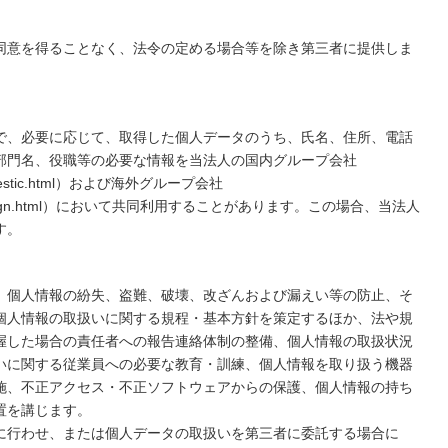
同意を得ることなく、法令の定める場合等を除き第三者に提供しま
で、必要に応じて、取得した個人データのうち、氏名、住所、電話
部門名、役職等の必要な情報を当法人の国内グループ会社
ut/domestic.html）および海外グループ会社
about/foreign.html）において共同利用することがあります。この場合、当法人
す。
、個人情報の紛失、盗難、破壊、改ざんおよび漏えい等の防止、そ
個人情報の取扱いに関する規程・基本方針を策定するほか、法や規
握した場合の責任者への報告連絡体制の整備、個人情報の取扱状況
いに関する従業員への必要な教育・訓練、個人情報を取り扱う機器
施、不正アクセス・不正ソフトウェアからの保護、個人情報の持ち
置を講じます。
に行わせ、または個人データの取扱いを第三者に委託する場合に