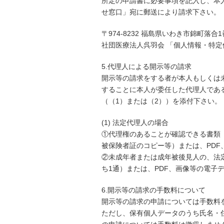
所定の申請書に必要事項を記入し、本
せ窓口」宛に郵送により請求下さい。
〒974-8232 福島県いわき市錦町落合
社団医療法人呉羽会 「個人情報・特
5.代理人による開示等の請求
開示等の請求をする者が本人もしくは
することに本人が委任した代理人であ
（（1）または（2））を添付下さい。
(1) 法定代理人の場合
①代理権のあることが確認できる書類
被保険者証のコピー等）または、PDF
②未成年者または成年被後見人の、法
ち1通）または、PDF、画像等の電子
6.開示等の請求の手数料について
開示等の請求の申請については手数料
ただし、保有個人データのうち氏名・