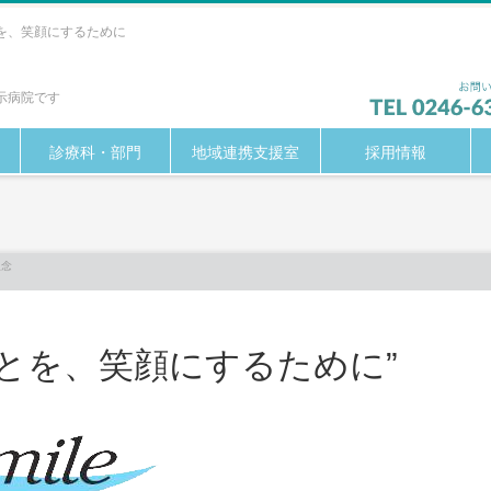
を、笑顔にするために
示病院です
診療科・部門
地域連携支援室
採用情報
理念
とを、笑顔にするために”