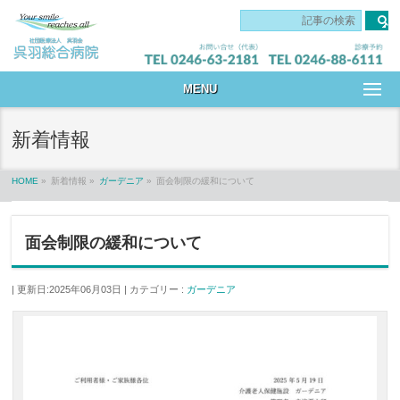
です
MENU
新着情報
HOME
»
新着情報
»
ガーデニア
»
面会制限の緩和について
面会制限の緩和について
更新日:2025年06月03日
カテゴリー :
ガーデニア